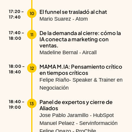
El funnel se trasladó al chat
17:20 -
10
17:40
Mario Suarez - Atom
De la demanda al cierre: cómo la
17:40 -
11
18:00
IA conecta a marketing con
ventas.
Madeline Bernal - Aircall
MAMA M.IA: Pensamiento crítico
18:00 -
12
18:40
en tiempos críticos
Felipe Riaño- Speaker & Trainer en
Negociación
Panel de expertos y cierre de
18:40 -
13
19:00
Aliados
Jose Pablo Jaramillo - HubSpot
Manuel Pelaez - Servinformación
Felipe Opazo - ProChile