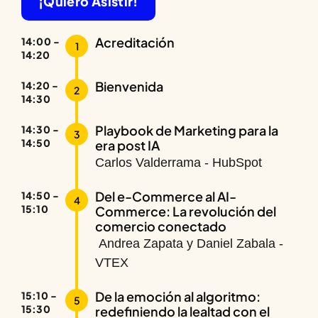
¡Quiero Asistir!
Acreditación
14:00 -
1
14:20
Bienvenida
14:20 -
2
14:30
Playbook de Marketing para la
14:30 -
3
14:50
era post IA
Carlos Valderrama - HubSpot
Del e-Commerce al AI-
14:50 -
4
15:10
Commerce: La revolución del
comercio conectado
Andrea Zapata y Daniel Zabala -
VTEX
De la emoción al algoritmo:
15:10 -
5
15:30
redefiniendo la lealtad con el