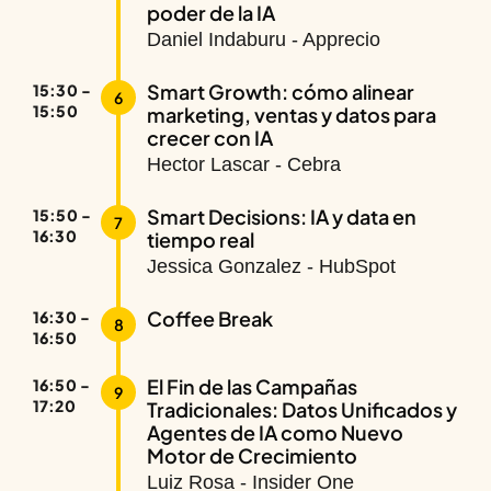
poder de la IA
Daniel Indaburu - Apprecio
Smart Growth: cómo alinear
15:30 -
6
15:50
marketing, ventas y datos para
crecer con IA
Hector Lascar - Cebra
Smart Decisions: IA y data en
15:50 -
7
16:30
tiempo real
Jessica Gonzalez - HubSpot
Coffee Break
16:30 -
8
16:50
El Fin de las Campañas
16:50 -
9
17:20
Tradicionales: Datos Unificados y
Agentes de IA como Nuevo
Motor de Crecimiento
Luiz Rosa - Insider One